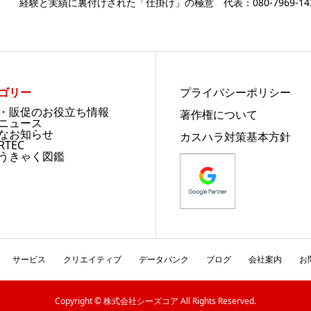
経験と実績に裏付けされた「仕掛け」の極意 代表：080-7969-14
ゴリー
プライバシーポリシー
・販促のお役立ち情報
著作権について
ニュース
なお知らせ
カスハラ対策基本方針
RTEC
うきゃく図鑑
サービス
クリエイティブ
データバンク
ブログ
会社案内
お
Copyright © 株式会社シーズコア All Rights Reserved.