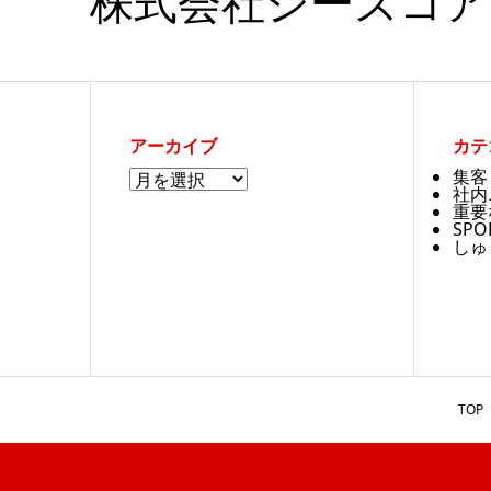
株式会社シーズコア
アーカイブ
カテ
ア
集客
ー
社内
カ
重要
イ
SPO
ブ
しゅ
TOP