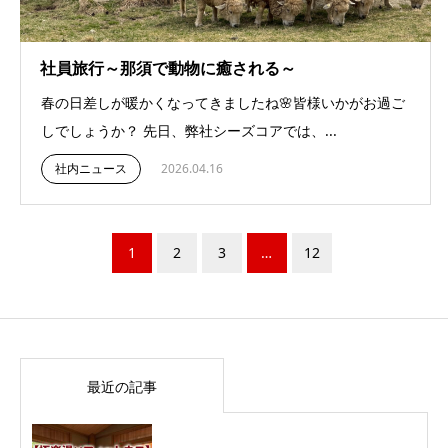
社員旅行～那須で動物に癒される～
春の日差しが暖かくなってきましたね🌸皆様いかがお過ご
しでしょうか？ 先日、弊社シーズコアでは、...
社内ニュース
2026.04.16
1
2
3
…
12
最近の記事