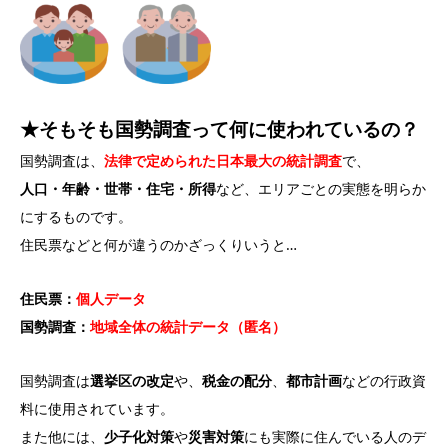
★そもそも国勢調査って何に使われているの？
国勢調査は、
法律で定められた日本最大の統計調査
で、
人口・年齢・世帯・住宅・所得
など、エリアごとの実態を明らか
にするものです。
住民票などと何が違うのかざっくりいうと…
住民票：
個人データ
国勢調査：
地域全体の統計データ（匿名）
国勢調査は
選挙区の改定
や、
税金の配分
、
都市計画
などの行政資
料に使用されています。
また他には、
少子化対策
や
災害対策
にも実際に住んでいる人のデ