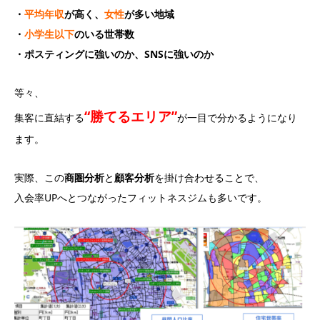
・
平均年収
が高く、
女性
が多い地域
・
小学生以下
のいる世帯数
・ポスティングに強いのか、SNSに強いのか
等々、
“勝てるエリア”
集客に直結する
が一目で分かるようになり
ます。
実際、この
商圏分析
と
顧客分析
を掛け合わせることで、
入会率UPへとつながったフィットネスジムも多いです。