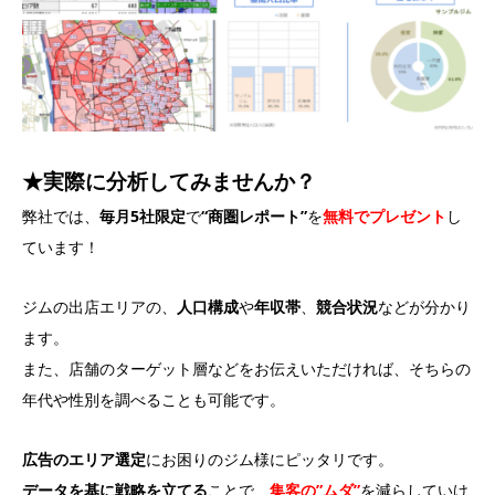
★実際に分析してみませんか？
弊社では、
毎月5社限定
で
“商圏レポート”
を
無料でプレゼント
し
ています！
ジムの出店エリアの、
人口構成
や
年収帯
、
競合状況
などが分かり
ます。
また、店舗のターゲット層などをお伝えいただければ、そちらの
年代や性別を調べることも可能です。
広告のエリア選定
にお困りのジム様にピッタリです。
データを基に戦略を立てる
ことで、
集客の”ムダ”
を減らしていけ