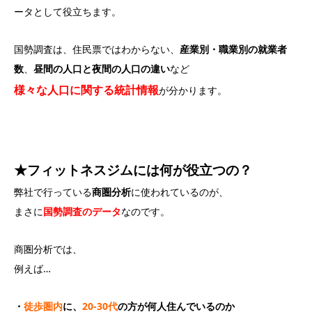
ータとして役立ちます。
国勢調査は、住民票ではわからない、
産業別・職業別の就業者
数
、
昼間の人口と夜間の人口の違い
など
様々な人口に関する統計情報
が分かります。
★フィットネスジムには何が役立つの？
弊社で行っている
商圏分析
に使われているのが、
まさに
国勢調査のデータ
なのです。
商圏分析では、
例えば…
・
徒歩圏内
に、
20-30代
の方が何人住んでいるのか