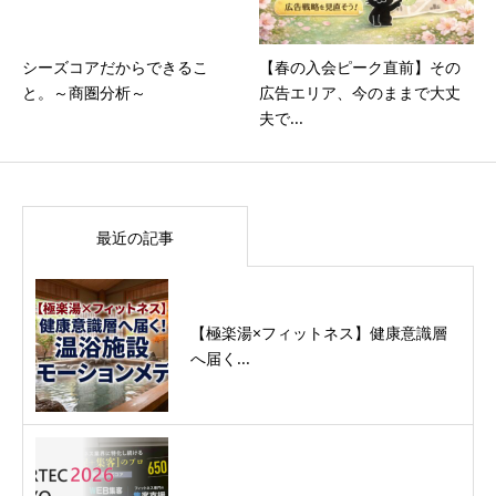
シーズコアだからできるこ
【春の入会ピーク直前】その
と。～商圏分析～
広告エリア、今のままで大丈
夫で...
最近の記事
【極楽湯×フィットネス】健康意識層
へ届く...